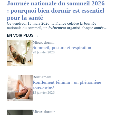
Journée nationale du sommeil 2026
: pourquoi bien dormir est essentiel
pour la santé
Ce vendredi 13 mars 2026, la France célèbre la Journée
nationale du sommeil, un événement organisé chaque année
pour sensibiliser le grand public à l’importance du sommeil
EN VOIR PLUS →
pour la santé.
Mieux dormir
Sommeil, posture et respiration
28 janvier 2026
Ronflement
Ronflement féminin : un phénomène
sous-estimé
13 janvier 2026
Mieux dormir