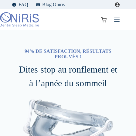
Passer
FAQ
Blog Oniris
au
contenu
Panier
d’achat
94% DE SATISFACTION, RÉSULTATS
PROUVÉS !
Dites stop au ronflement et
à l’apnée du sommeil