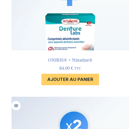
ONIRIS® + Nitradine®
84.00
€
TTC
AJOUTER AU PANIER