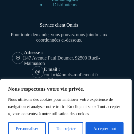
Distributeurs
Service client Oniris
Pour toute demande, vous pouvez nous joindre aux
coordonnées ci-dessous.
Adresse :
147 Avenue Paul Doumer, 92500 Rueil-
Malmaison
E-mail :
contact@oniris-ronflement.fr
Téléphone
01 47 16 17 17
Nous respectons votre vie privée.
Nous utilisons des cookies pour améliorer votre expérience de
navigation et analyser notre trafic. En cliquant sur « Tout accepter
», vous consentez à notre utilisation des cookies.
Oniris ® Copyright 2026 - Tous droits réservés
Personnaliser
Tout rejeter
Accepter tout