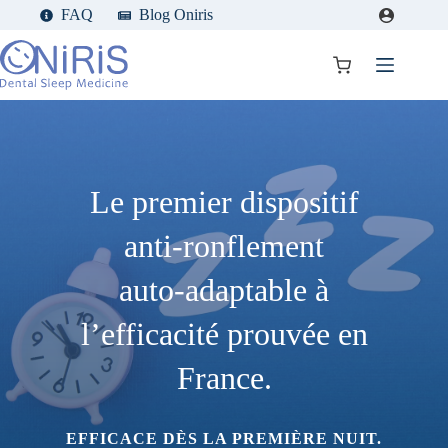
Passer
FAQ
Blog Oniris
au
contenu
Panier
d’achat
Le premier dispositif
anti‑ronflement
auto‑adaptable à
l’efficacité prouvée en
France.
EFFICACE DÈS LA PREMIÈRE NUIT.