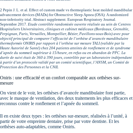
2 Pepin J. L. et al. Effect of custom made vs thermoplastic heat molded mandibular
advancement devices (MADs) for Obstructive Sleep Apnea (OSA): A randomized
non-inferiority trial. Abstract supplement. European Respiratory Journal.
Septembre 2017.
Etude contrôlée randomisée ouverte réalisée au sein de Centres
Hospitaliers Universitaires, cliniques et cabinet médicaux (Bordeaux, Grenoble,
Perpignan, Paris, Versailles, Montpellier, Bézier, Pavillons-sous-Bois) avec pour
objectif principal de comparer l’efficacité de l’orthèse d’avancée mandibulaire
thermoformée ONIRIS par rapport à l’orthèse sur mesure TALI (validée par la
Haute Autorité de Santé) chez 204 patients atteints de ronflement et de syndrome
d’apnée du sommeil supérieur à 15/heure, en refus ou en abandon de PPC. La
durée de suivi était de 360 à 390 jours, contrôlée par un laboratoire indépendant
à partir d’un protocole validé par un comité scientifique, l’ANSM, un Comité de
Protection des Personnes et la CNIL
Oniris : une efficacité et un confort comparable aux orthèses sur-
mesure
On vient de le voir, les orthèses d’avancée mandibulaire font partie,
avec le masque de ventilation, des deux traitements les plus efficaces et
reconnus contre le ronflement et l’apnée du sommeil.
Il en existe deux types : les orthèses sur-mesure, réalisées à l’unité, à
partir de votre empreinte dentaire, prise par votre dentiste. Et les
orthèses auto-adaptables, comme Oniris.