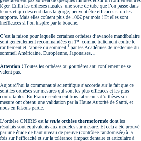
généralement pas au-delà de quelques minutes et sur un ronflement très
léger. Enfin les orthèses nasales, une sorte de tube que l’on passe dans
le nez et qui descend dans la gorge, peuvent être efficaces si on les
supporte. Mais elles coûtent plus de 100€ par mois ! Et elles sont
inefficaces si l’on inspire par la bouche.
C’est la raison pour laquelle certaines orthèses d’avancée mandibulaire
er
sont généralement recommandées en 1
, comme traitement contre le
1
ronflement et l’apnée du sommeil
par les Académies de médecine du
sommeil Américaine, Européenne, Japonaises…
Attention !
Toutes les orthèses ou gouttières anti-ronflement ne se
valent pas.
Aujourd’hui la communauté scientifique s’accorde sur le fait que ce
sont les orthèses sur mesures qui sont les plus efficaces et les plus
confortables. En France seulement trois fabricants d’orthèses sur
mesure ont obtenu une validation par la Haute Autorité de Santé, et
nous en faisons partie.
L’orthèse ONIRIS est
la seule
orthèse thermoformée
dont les
résultats sont équivalents aux modèles sur mesure. Et cela a été prouvé
par une étude de haut niveau de preuve (contrôlée-randomisée) à la
fois sur l’efficacité et sur la tolérance (impact dentaire et articulaire à