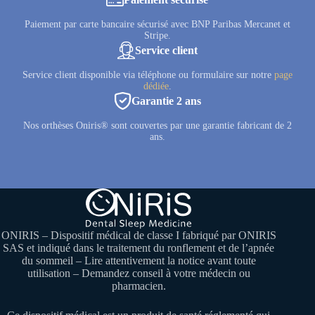
Paiement par carte bancaire sécurisé avec BNP Paribas Mercanet et
Stripe.
Service client
Service client disponible via téléphone ou formulaire sur notre
page
dédiée
.
Garantie 2 ans
Nos orthèses Oniris® sont couvertes par une garantie fabricant de 2
ans.
ONIRIS – Dispositif médical de classe I fabriqué par ONIRIS
SAS et indiqué dans le traitement du ronflement et de l’apnée
du sommeil – Lire attentivement la notice avant toute
utilisation – Demandez conseil à votre médecin ou
pharmacien.