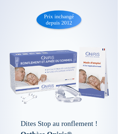
Prix inchangé
depuis 2012
Dites Stop au ronflement !