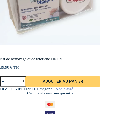
Kit de nettoyage et de retouche ONIRIS
39.90
€
TTC
quantité
AJOUTER AU PANIER
de
Kit
UGS :
ONIPRO2KIT
Catégorie :
Non classé
de
Commande sécurisée garantie
nettoyage
et
de
retouche
ONIRIS