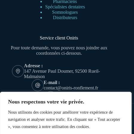
Pharmaciens
Spécialistes dentaires
Somnologues
Distributeurs
Service client Oniris
Pour toute demande, vous pouvez nous joindre aux
coordonnées ci-dessous.
Adresse :
147 Avenue Paul Doumer, 92500 Rueil-
Malmaison
E-mail :
contact@oniris-ronflement.fr
Téléphone
01 47 16 17 17
Nous respectons votre vie privée.
Nous utilisons des cookies pour améliorer votre expérience de
navigation et analyser notre trafic. En cliquant sur « Tout accepter
», vous consentez à notre utilisation des cookies.
Oniris ® Copyright 2026 - Tous droits réservés