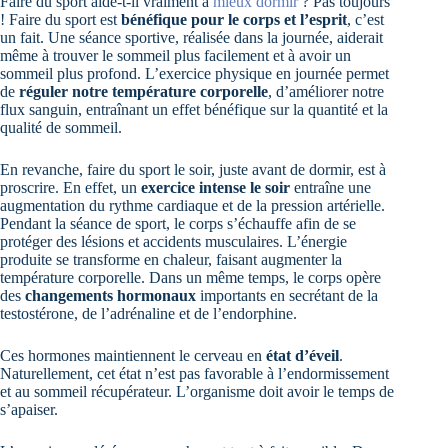
Faire du sport aide-t-il vraiment à
mieux dormir
? Pas toujours
! Faire du sport est
bénéfique pour le corps et l’esprit
, c’est
un fait. Une séance sportive, réalisée dans la journée, aiderait
même à trouver le sommeil plus facilement et à avoir un
sommeil plus profond. L’exercice physique en journée permet
de
réguler notre température corporelle
, d’améliorer notre
flux sanguin, entraînant un effet bénéfique sur la quantité et la
qualité de sommeil.
En revanche, faire du sport le soir, juste avant de dormir, est à
proscrire. En effet, un
exercice intense le soir
entraîne une
augmentation du rythme cardiaque et de la pression artérielle.
Pendant la séance de sport, le corps s’échauffe afin de se
protéger des lésions et accidents musculaires. L’énergie
produite se transforme en chaleur, faisant augmenter la
température corporelle. Dans un même temps, le corps opère
des
changements hormonaux
importants en secrétant de la
testostérone, de l’adrénaline et de l’endorphine.
Ces hormones maintiennent le cerveau en
état d’éveil
.
Naturellement, cet état n’est pas favorable à l’endormissement
et au sommeil récupérateur. L’organisme doit avoir le temps de
s’apaiser.