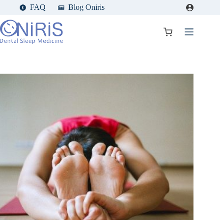
Passer
FAQ
Blog Oniris
au
contenu
Panier
d’achat