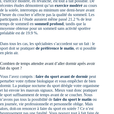
L’exercice modéré, en revanche, est tout à fait possible. De
récentes études démontrent qu’un
exercice modéré
au cours
de la soirée, interrompu au minimum une demi-heure avant
l’heure du coucher n’affecte pas la qualité du sommeil. Les
participants à l’étude auraient même passé 21.2 % de leur
temps de sommeil en
sommeil profond
, tandis que la
moyenne obtenue pour un sommeil sans activité sportive
préalable est de 19.9 %.
Dans tous les cas, les spécialistes s’accordent sur un fait : le
sport doit se pratiquer
de préférence le matin
, et si possible
en plein air.
Combien de temps attendre avant d’aller dormir après avoir
fait du sport ?
Vous l’avez compris :
faire du sport avant de dormir
peut
perturber votre rythme biologique et vous empêcher de bien
dormir. La pratique nocturne du sport dérègle votre organisme
et lui envoie les mauvais signaux. Mieux vaut donc pratiquer
le sport suffisamment de temps avant de se coucher. Nous
n’avons pas tous la possibilité de
faire du sport le matin
ou
en journée, vie professionnelle et personnelle oblige. Mais
alors, doit-on renoncer à faire du sport en soirée ? Ce n’est
heureusement pas une fatalité. Vous pouvez tout à fait faire de