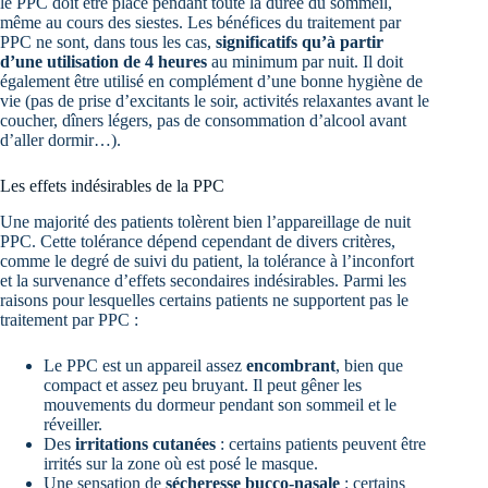
le PPC doit être placé pendant toute la durée du sommeil,
même au cours des siestes. Les bénéfices du traitement par
PPC ne sont, dans tous les cas,
significatifs qu’à partir
d’une utilisation de 4 heures
au minimum par nuit. Il doit
également être utilisé en complément d’une bonne hygiène de
vie (pas de prise d’excitants le soir, activités relaxantes avant le
coucher, dîners légers, pas de consommation d’alcool avant
d’aller dormir…).
Les effets indésirables de la PPC
Une majorité des patients tolèrent bien l’appareillage de nuit
PPC. Cette tolérance dépend cependant de divers critères,
comme le degré de suivi du patient, la tolérance à l’inconfort
et la survenance d’effets secondaires indésirables. Parmi les
raisons pour lesquelles certains patients ne supportent pas le
traitement par PPC :
Le PPC est un appareil assez
encombrant
, bien que
compact et assez peu bruyant. Il peut gêner les
mouvements du dormeur pendant son sommeil et le
réveiller.
Des
irritations cutanées
: certains patients peuvent être
irrités sur la zone où est posé le masque.
Une sensation de
sécheresse bucco-nasale
: certains