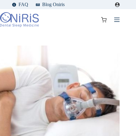
Passer
FAQ
Blog Oniris
au
contenu
Panier
d’achat