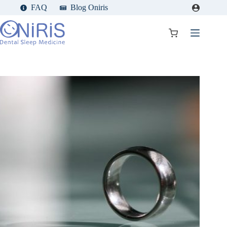
Passer
FAQ
Blog Oniris
au
contenu
Panier
d’achat