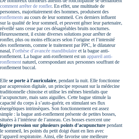
De nombreux dormeurs atteints de ronchopathie se demandent
comment arrêter de ronfler
. En effet, une multitude de
personnes, majoritairement des hommes, produisent des
ronflements
au cours de leur sommeil. Ces derniers influent
sur la qualité de leur sommeil, et peuvent gêner leur partenaire,
réveillé sans cesse par ces désagréables bruits nocturnes.
Heureusement, il existe diverses solutions pour arrêter de
ronfler, plus ou moins efficaces selon l’origine et l’intensité
des ronflements, comme le traitement par PPC, le dilatateur
nasal, l’
orthèse d’avancée mandibulaire
et la bague anti-
ronflement. La bague anti-ronflement est un
appareil anti-
ronflement
naturel, correspondant aux personnes souffrant de
ronflement buccal.
Elle
se porte à l’auriculaire
, pendant la nuit. Elle fonctionne
par acupression digitale, un principe reposant sur la médecine
traditionnelle chinoise et utilise les mêmes bienfaits que
l’acupuncture, mais sans aiguilles. Cette bague stimule la
capacité du corps à s’auto-guérir, en stimulant ses flux
énergétiques intrinsèques. Son fonctionnement est assez
simple : la bague anti-ronflement présente de petites bosses,
situées à l’intérieur de l’anneau. Ces bosses exercent une
légère pression sur plusieurs points d’acupuncture
pendant
le sommeil, les points du petit doigt étant en lien avec
l’appareil respiratoire. Ainsi, elle favorise une meilleure