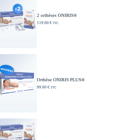
2 orthèses ONIRIS®
119.00
€
TTC
Orthèse ONIRIS PLUS®
99.00
€
TTC