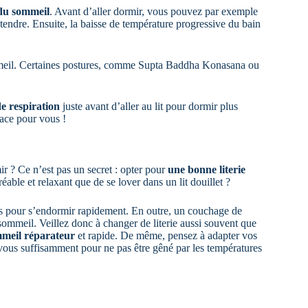
 du sommeil
. Avant d’aller dormir, vous pouvez par exemple
endre. Ensuite, la baisse de température progressive du bain
mmeil. Certaines postures, comme Supta Baddha Konasana ou
de respiration
juste avant d’aller au lit pour dormir plus
cace pour vous !
ir ? Ce n’est pas un secret : opter pour
une bonne literie
réable et relaxant que de se lover dans un lit douillet ?
es pour s’endormir rapidement. En outre, un couchage de
 sommeil. Veillez donc à changer de literie aussi souvent que
meil réparateur
et rapide. De même, pensez à adapter vos
-vous suffisamment pour ne pas être gêné par les températures