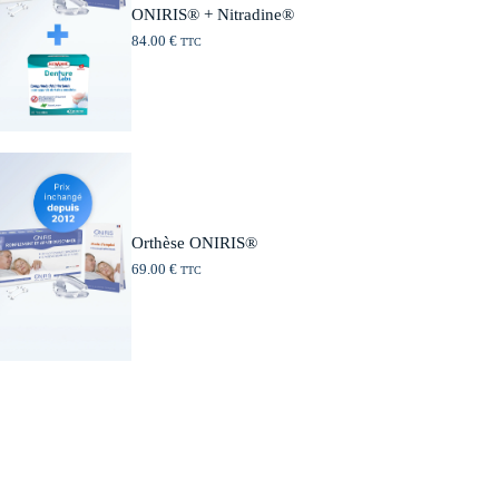
ONIRIS® + Nitradine®
84.00
€
TTC
Orthèse ONIRIS®
69.00
€
TTC