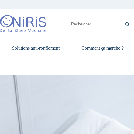
Passer
au
contenu
Aucun
résultat
Solutions anti-ronflement
Comment ça marche ?