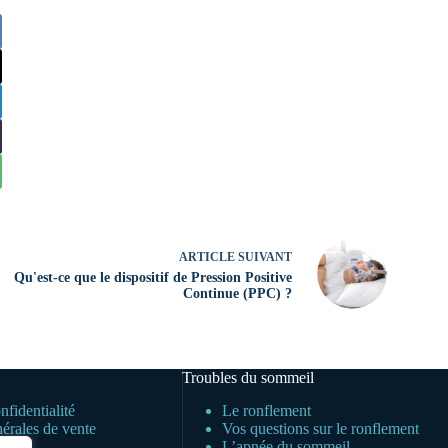
ARTICLE
SUIVANT
Qu'est-ce que le dispositif de Pression Positive
Continue (PPC) ?
Troubles du sommeil
nfidentialité
Le ronflement
érales de vente
Vos questions sur le ronflement
es
L’apnée du sommeil