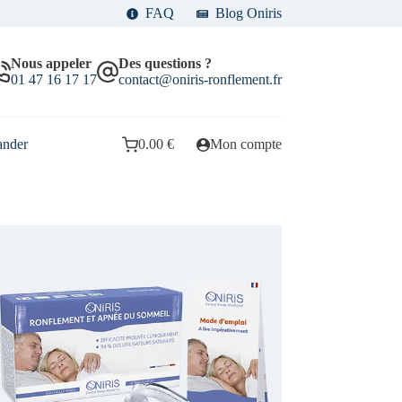
FAQ
Blog Oniris
Nous appeler
Des questions ?
01 47 16 17 17
contact@oniris-ronflement.fr
nder
0.00
€
Mon compte
Panier
d’achat