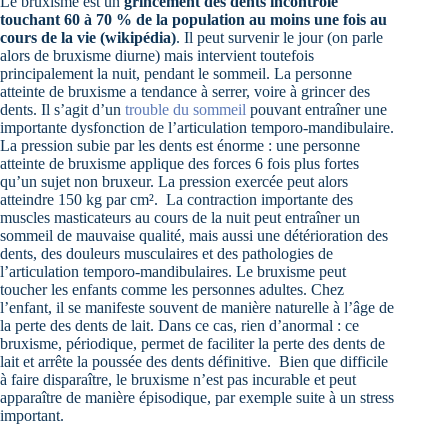
Le bruxisme est un
grincement des dents incontrôlé
touchant
60 à 70 % de la population au moins une fois au
cours de la vie (wikipédia)
. Il peut survenir le jour (on parle
alors de bruxisme diurne) mais intervient toutefois
principalement la nuit, pendant le sommeil. La personne
atteinte de bruxisme a tendance à serrer, voire à grincer des
dents. Il s’agit d’un
trouble du sommeil
pouvant entraîner une
importante dysfonction de l’articulation temporo-mandibulaire.
La pression subie par les dents est énorme : une personne
atteinte de bruxisme applique des forces 6 fois plus fortes
qu’un sujet non bruxeur. La pression exercée peut alors
atteindre 150 kg par cm². La contraction importante des
muscles masticateurs au cours de la nuit peut entraîner un
sommeil de mauvaise qualité, mais aussi une détérioration des
dents, des douleurs musculaires et des pathologies de
l’articulation temporo-mandibulaires. Le bruxisme peut
toucher les enfants comme les personnes adultes. Chez
l’enfant, il se manifeste souvent de manière naturelle à l’âge de
la perte des dents de lait. Dans ce cas, rien d’anormal : ce
bruxisme, périodique, permet de faciliter la perte des dents de
lait et arrête la poussée des dents définitive. Bien que difficile
à faire disparaître, le bruxisme n’est pas incurable et peut
apparaître de manière épisodique, par exemple suite à un stress
important.