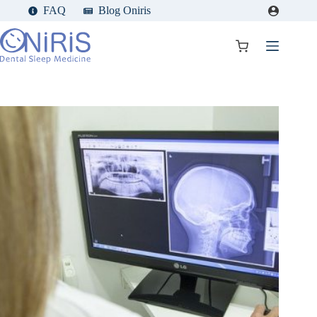
Passer
FAQ
Blog Oniris
au
contenu
Panier
d’achat