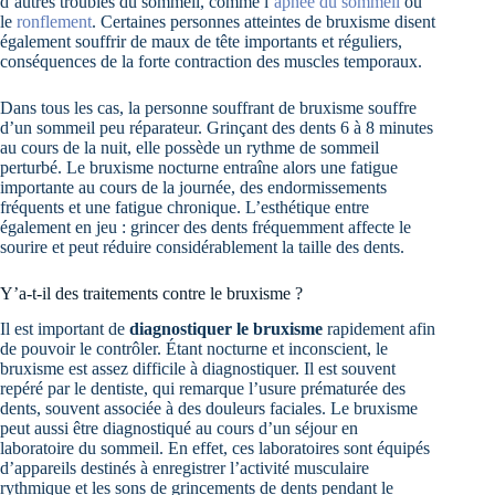
d’autres troubles du sommeil, comme l’
apnée du sommeil
ou
le
ronflement
. Certaines personnes atteintes de bruxisme disent
également souffrir de maux de tête importants et réguliers,
conséquences de la forte contraction des muscles temporaux.
Dans tous les cas, la personne souffrant de bruxisme souffre
d’un sommeil peu réparateur. Grinçant des dents 6 à 8 minutes
au cours de la nuit, elle possède un rythme de sommeil
perturbé. Le bruxisme nocturne entraîne alors une fatigue
importante au cours de la journée, des endormissements
fréquents et une fatigue chronique. L’esthétique entre
également en jeu : grincer des dents fréquemment affecte le
sourire et peut réduire considérablement la taille des dents.
Y’a-t-il des traitements contre le bruxisme ?
Il est important de
diagnostiquer le bruxisme
rapidement afin
de pouvoir le contrôler. Étant nocturne et inconscient, le
bruxisme est assez difficile à diagnostiquer. Il est souvent
repéré par le dentiste, qui remarque l’usure prématurée des
dents, souvent associée à des douleurs faciales. Le bruxisme
peut aussi être diagnostiqué au cours d’un séjour en
laboratoire du sommeil. En effet, ces laboratoires sont équipés
d’appareils destinés à enregistrer l’activité musculaire
rythmique et les sons de grincements de dents pendant le