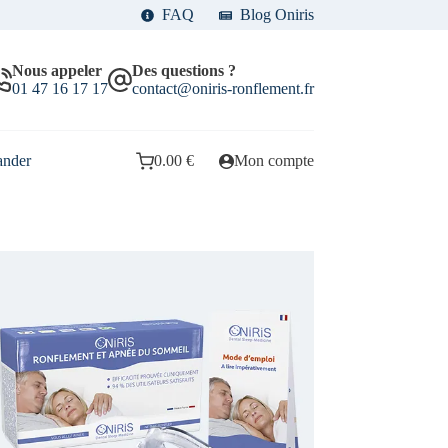
FAQ
Blog Oniris
Nous appeler
Des questions ?
01 47 16 17 17
contact@oniris-ronflement.fr
nder
0.00
€
Mon compte
Panier
d’achat