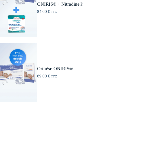
ONIRIS® + Nitradine®
84.00
€
TTC
Orthèse ONIRIS®
69.00
€
TTC