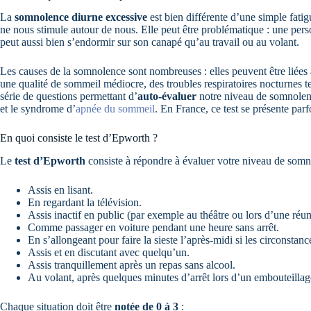
La
somnolence diurne excessive
est bien différente d’une simple fatigu
ne nous stimule autour de nous. Elle peut être problématique : une per
peut aussi bien s’endormir sur son canapé qu’au travail ou au volant.
Les causes de la somnolence sont nombreuses : elles peuvent être liée
une qualité de sommeil médiocre, des troubles respiratoires nocturnes
série de questions permettant d’
auto-évaluer
notre niveau de somnolence
et le syndrome d’
apnée du sommeil
. En France, ce test se présente par
En quoi consiste le test d’Epworth ?
Le
test d’Epworth
consiste à répondre à évaluer votre niveau de somno
Assis en lisant.
En regardant la télévision.
Assis inactif en public (par exemple au théâtre ou lors d’une réun
Comme passager en voiture pendant une heure sans arrêt.
En s’allongeant pour faire la sieste l’après-midi si les circonstanc
Assis et en discutant avec quelqu’un.
Assis tranquillement après un repas sans alcool.
Au volant, après quelques minutes d’arrêt lors d’un embouteillag
Chaque situation doit être
notée de 0 à 3
: