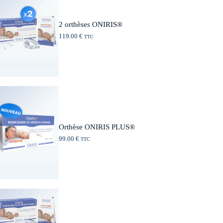
2 orthèses ONIRIS®
119.00
€
TTC
Orthèse ONIRIS PLUS®
99.00
€
TTC