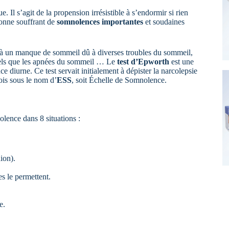
e. Il s’agit de la propension irrésistible à s’endormir si rien
sonne souffrant de
somnolences importantes
et soudaines
s à un manque de sommeil dû à diverses troubles du sommeil,
 tels que les apnées du sommeil … Le
test d’Epworth
est une
 diurne. Ce test servait initialement à dépister la narcolepsie
fois sous le nom d’
ESS
, soit Échelle de Somnolence.
lence dans 8 situations :
ion).
es le permettent.
e.